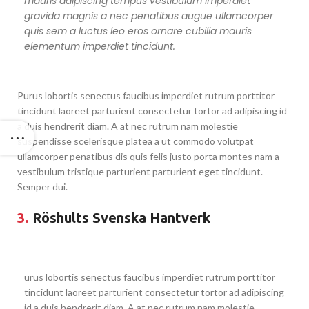
mauris adipiscing tempus vestibulum imperdiet
gravida magnis a nec penatibus augue ullamcorper
quis sem a luctus leo eros ornare cubilia mauris
elementum imperdiet tincidunt.
Purus lobortis senectus faucibus imperdiet rutrum porttitor
tincidunt laoreet parturient consectetur tortor ad adipiscing id
a duis hendrerit diam. A at nec rutrum nam molestie
suspendisse scelerisque platea a ut commodo volutpat
ullamcorper penatibus dis quis felis justo porta montes nam a
vestibulum tristique parturient parturient eget tincidunt.
Semper dui.
3.
Röshults Svenska Hantverk
urus lobortis senectus faucibus imperdiet rutrum porttitor
tincidunt laoreet parturient consectetur tortor ad adipiscing
id a duis hendrerit diam. A at nec rutrum nam molestie