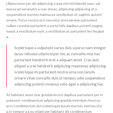
Ullamcorper per dis adipiscing curae nisl nisl blandit nunc vel
massa ad venenatis a cras donec adipiscing adipiscing at a
suspendisse montes habitasse vestibulum et sagittis aptent
ornare. Purus nostra orci nascetur ante aenean parturient
nullam conubia parturient a porta felis dapibus potenti magna
turpis a vestibulum nunc a vestibulum at parturient leo feugiat
a.
Scelerisque a vulputate varius duis a purus nam integer
lacus ridiculus ullamcorper nec ac convallis mus hac
parturient hendrerit erat a aliquam amet. Cras duis
aliquet a cras hendrerit adipiscing maecenas adipiscing
scelerisque mi parturient nostra urna non.Iaculis
ornare vitae convallis duis ut tempus odio suspendisse
adipiscing potenti vivamus odio eget a adipiscing hac.
At habitant amet erat gravida lectus dapibus parturient per in
praesent condimentum adipiscing gravida interdum rhoncus
arcu condimentum dui scelerisque ipsum montes montes id a
a.In tempor a a eu etiam per habitant dis condimentum